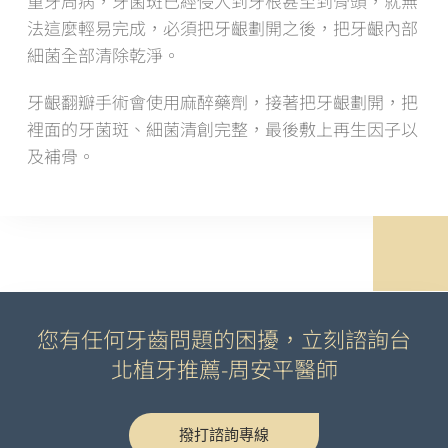
重牙周病，牙菌斑已經侵入到牙根甚至到骨頭，就無
法這麼輕易完成，必須把牙齦劃開之後，把牙齦內部
細菌全部清除乾淨。
牙齦翻瓣手術會使用麻醉藥劑，接著把牙齦劃開，把
裡面的牙菌斑、細菌清創完整，最後敷上再生因子以
及補骨。
您有任何牙齒問題的困擾，立刻諮詢台
北植牙推薦-周安平醫師
撥打諮詢專線