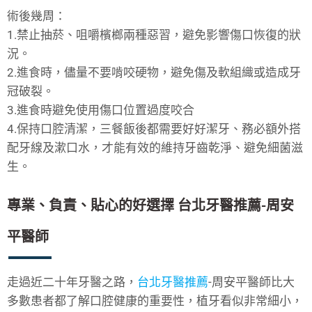
術後幾周：
1.禁止抽菸、咀嚼檳榔兩種惡習，避免影響傷口恢復的狀
況。
2.進食時，儘量不要啃咬硬物，避免傷及軟組織或造成牙
冠破裂。
3.進食時避免使用傷口位置過度咬合
4.保持口腔清潔，三餐飯後都需要好好潔牙、務必額外搭
配牙線及漱口水，才能有效的維持牙齒乾淨、避免細菌滋
生。
專業、負責、貼心的好選擇 台北牙醫推薦-周安
平醫師
走過近二十年牙醫之路，
台北牙醫推薦
-周安平醫師比大
多數患者都了解口腔健康的重要性，植牙看似非常細小，