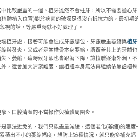
其中比較嚴重的一個。植牙雖然不會蛀牙，所以不需要擔心牙
(植體植入位置)對於病菌的破壞是很沒有抵抗力的，最初期
果忽視的話，等嚴重時就不好處理了。
破壞植牙處，接著可能會造成牙齦膿包、牙齦嚴重萎縮與
植牙
萎縮與發炎，又或者是齒槽骨本身萎縮，讓覆蓋其上的牙齦也
消失、萎縮，這時候牙齦也會跟著下降，讓植體逐漸外漏，不
入外，還會加大清潔難度、讓植體本身無法再繼續依靠齒槽骨
現象、口腔清潔的不當操作與植體周圍炎。
是無法避免的，我們只能盡量減緩，這個老化(萎縮)的速度
會累積出不小的萎縮幅度，想防止這種情況，就只能多補充鈣