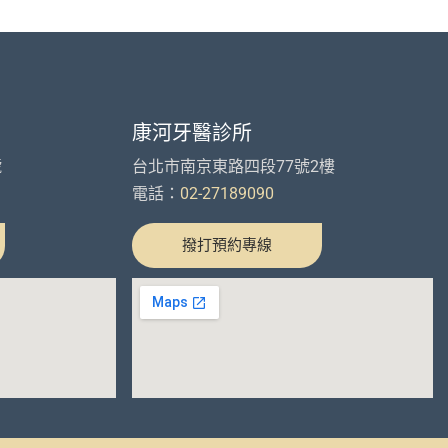
康河牙醫診所
號
台北市南京東路四段77號2樓
電話：
02-27189090
撥打預約專線