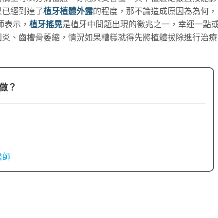
果已經到達了
植牙植體外露
的程度，那不論造成原因為為何，
師表示，
植牙搖晃
是植牙中問題出現的徵兆之一，幸運一點
圍炎、齒槽骨萎縮，情況如果糟糕就得先將植體拔除進行治療
做？
醫師