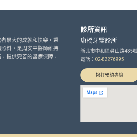
診所
資訊
醫者最大的成就和快樂，秉
康橋牙醫診所
的照料，是周安平醫師維持
新北市中和區員山路485
務，提供完善的醫療保障，
電話：
02-82276995
撥打預約專線