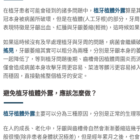
在植牙患者可能會碰到的諸多問題中，
植牙植體外露
算是
冠本身被病菌所破壞，但是在植體(人工牙根)的部分，牙周
表現特徵是牙齦出血、紅腫與牙齦萎縮(輕微)，這時候如
如果這時候沒有及早處理植牙與牙周的問題，病菌會繼續
搖晃
，牙齦萎縮其實可以粗分為兩種，分別是牙齦本身的
一起降低了，等到植牙問題後期、齒槽骨因植體周圍炎而
僅會造成病菌本身攻擊牙周更容易、菜渣等髒污更容易掉
而穩固，直接動搖整個植牙的安定。
避免植牙植體外露，應該怎麼做？
植牙植體外露
主要可以分為三種原因，分別是正常的生理
在人的成長、老化中，牙齦與齒槽骨自然會漸漸萎縮這幾乎
般很慢(除非患者身體狀況極差)，但是經年累月之後，也