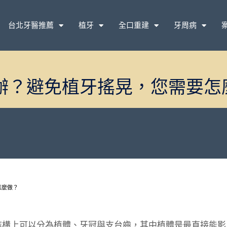
台北牙醫推薦
植牙
全口重建
牙周病
辦？避免植牙搖晃，您需要怎
怎麼做？
結構上可以分為植體、牙冠與支台齒，其中植體是最直接能影