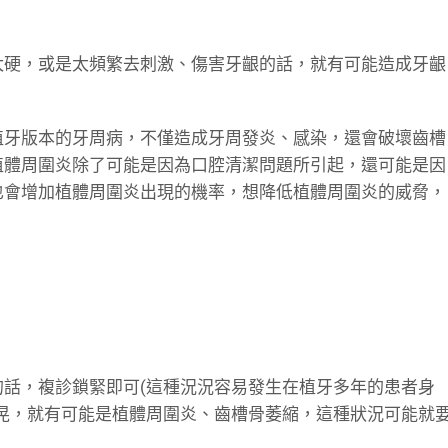
太硬，或是太頻繁去刺激、傷害牙齦的話，就有可能造成牙齦
植牙版本的牙周病，不僅造成牙周發炎、感染，還會破壞齒槽
植體周圍炎除了可能是因為口腔清潔問題所引起，還可能是因
也會增加植體周圍炎出現的機率，想降低植體周圍炎的威脅，
話，複診鎖緊即可(這種況況容易發生在植牙多年的患者身
晃，就有可能是植體周圍炎、齒槽骨萎縮，這種狀況可能就