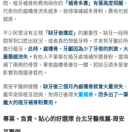
問。植牙補骨粉費用與你的
「補骨多寡」有著高度相關
。
代表你的齒槽骨流失越多，就得填補越多骨粉，費用也就
越高。
不少民眾沒有正視
「缺牙後遺症」
的嚴重性，缺牙一段時
間等到口腔出狀況，或者真的想植牙時，才來到牙醫診所
進行植牙。
此時，齒槽骨、牙齦因為少了牙根的刺激，大
量萎縮流失。
有些人不單單在植牙處填補所需骨粉，還填
補了兩側的骨質。畢竟齒槽骨連在一體，若缺乏過多是會
影響到周圍骨質的。
周安平醫師提醒，
缺牙後三個月內齒槽骨就會大量流失
，
盡早安排植牙諮詢，免得日後得
大量補骨
，而多出了一筆
龐大的植牙補骨粉費用。
專業、負責、貼心的好選擇 台北牙醫推薦-周安