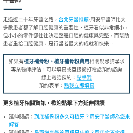
平醫師
走過近二十年牙醫之路，
台北牙醫推薦
-周安平醫師比大
多數患者都了解口腔健康的重要性，植牙看似非常細小，
但小小的零件卻往往決定整體口腔的健康與完整，而幫助
患者重拾口腔健康，是行醫者最大的成就和快樂。
如果有
植牙補骨粉、植牙補骨粉費用
相關疑惑請尋求
專業醫師評估，可以填寫或直接撥打電話預約諮詢
線上電話預約：
點擊我
預約表單：
點我立即填寫
更多植牙相關資訊，歡迎點擊下方延伸閱讀
延伸閱讀：
到底補骨粉多久可植牙？周安平醫師為您來
解答
延伸閱讀：
鼻竇增高術的原理是什麼？費用會不會很