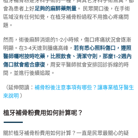
植牙補骨粉是牙科手術的一種，與其它牙科手術無異，都
會為患者上好
足夠的麻醉藥劑量
。 民眾開口後，在手術
區域沒有任何知覺，在植牙補骨粉過程不用擔心疼痛問
題。
然而，術後麻醉消退的1-2小時候，傷口疼痛狀況會逐漸
明顯。在3-4天達到腫痛高峰，
若有悉心照料傷口，遵照
醫師囑咐按時吃藥，比照飲食、清潔守則，那麼1-2週內
傷口就會癒合康復
，周安平醫師就會安排回診拆線的時
間，並進行後續追蹤。
（延伸閱讀：
補骨粉後注意事項有哪些？讓專業植牙醫生
來說明
）
植牙補骨粉費用如何計算呢？
關於植牙補骨粉費用如何計算？一直是民眾最關心的疑