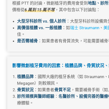
根據 PTT 的討論，微創植牙的費用會受到
地點、診所
價格從
6 萬到 15 萬不等
，其中包含以下討論點：
大型牙科診所 vs. 個人診所
：大型牙科診所設備齊
高價值植體 vs. 一般植體
：如
瑞士 Straumann
、
美國
佳。
是否需補骨
：如果患者有骨質流失，可能需要補骨
影響微創植牙費用的因素：植體品牌、骨質狀況、
植體品牌
：國際大廠的植牙系統（如 Straumann、N
Megagen）則較親民。
骨質狀況
：如果患者
骨質不足
，需要補骨手術（如
診所規模與醫師經驗
：
名醫診所、設備完善的醫療
療體驗。