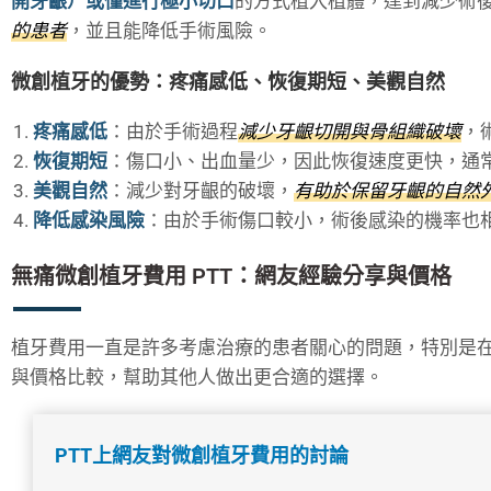
開牙齦）或僅進行極小切口
的方式植入植體，達到減少術
的患者
，並且能降低手術風險。
微創植牙的優勢：疼痛感低、恢復期短、美觀自然
疼痛感低
：由於手術過程
減少牙齦切開與骨組織破壞
，
恢復期短
：傷口小、出血量少，因此恢復速度更快，通
美觀自然
：減少對牙齦的破壞，
有助於保留牙齦的自然
降低感染風險
：由於手術傷口較小，術後感染的機率也
無痛微創植牙費用 PTT：網友經驗分享與價格
植牙費用一直是許多考慮治療的患者關心的問題，特別是在 P
與價格比較，幫助其他人做出更合適的選擇。
PTT上網友對微創植牙費用的討論