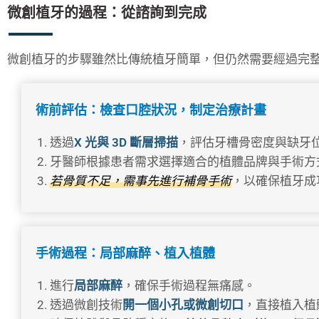
微創植牙的過程：從諮詢到完成
微創植牙的步驟雖然比傳統植牙簡單，但仍然需要經過完
術前評估：檢查口腔狀況，制定治療計畫
透過
X 光與 3D 斷層掃描
，評估牙槽骨密度與缺牙
牙醫師根據患者需求選擇適合的植體品牌與手術方
若骨質不足，需事先進行補骨手術
，以確保植牙成
手術過程：局部麻醉、植入植體
進行
局部麻醉
，確保手術過程無痛感。
透過微創技術
開一個小孔或微創切口
，直接植入植