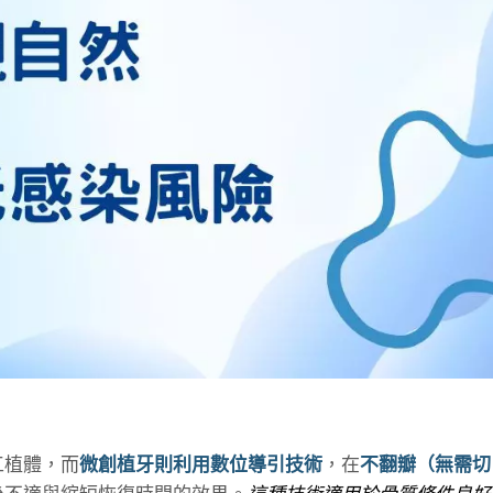
工植體，而
微創植牙則利用數位導引技術
，在
不翻瓣（無需切