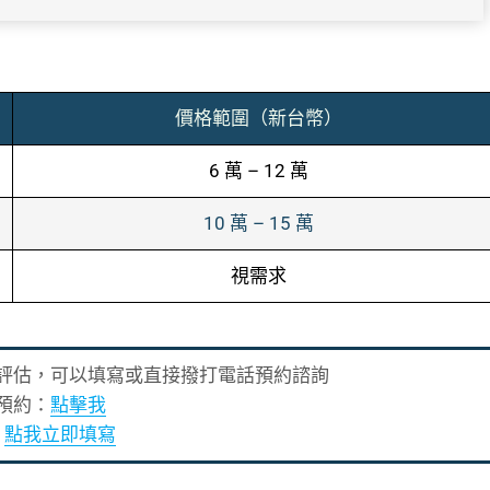
價格範圍（新台幣）
6 萬 – 12 萬
10 萬 – 15 萬
視需求
評估，可以填寫或直接撥打電話預約諮詢
預約：
點擊我
：
點我立即填寫