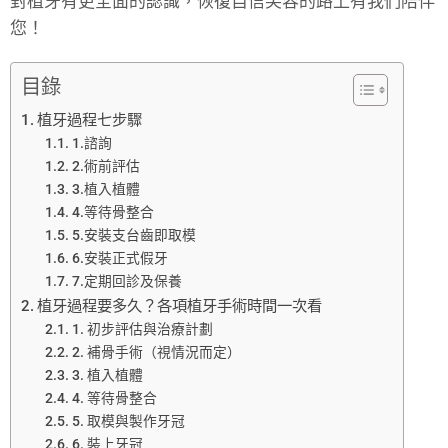
對植牙有更全面的認識，恢復自信笑容的路上有我們陪伴
您！
目錄
植牙過程七步驟
1.諮詢
2.術前評估
3.植入植體
4.等待骨整合
5.安裝支台齒即取模
6.安裝正式假牙
7.定期回診及保養
植牙過程要多久？各項植牙手術時間一次看
1. 初步評估與治療計劃
2. 補骨手術（視情況而定）
3. 植入植體
4. 等待骨整合
5. 取模與製作牙冠
6. 裝上牙冠