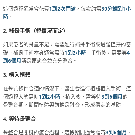
這個過程通常會花費
1到2次門診
，每次約需
30分鐘到1小
時
。
2. 補骨手術（視情況而定）
如果患者的骨量不足，需要進行補骨手術來增強植牙的基
礎。補骨手術本身通常需時
1到2小時
。手術後，需要等
4
到6個月
讓骨頭癒合並充分整合。
3. 植入植體
在骨質條件合適的情況下，醫生會進行植體植入手術。這
個過程大約需時
1到2小時
。植入後，需等待
3到6個月
的
骨整合期，期間植體與齒槽骨融合，形成穩定的基礎。
4. 等待骨整合
骨整合是關鍵的癒合過程。這段期間通常需時
3到6個月
，