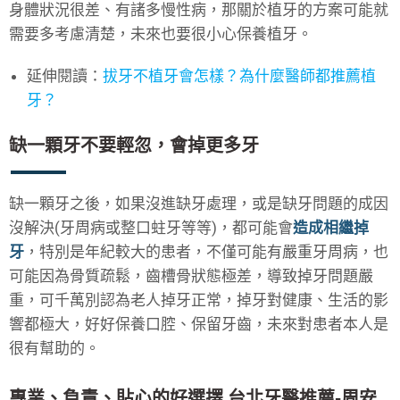
身體狀況很差、有諸多慢性病，那關於植牙的方案可能就
需要多考慮清楚，未來也要很小心保養植牙。
延伸閱讀：
拔牙不植牙會怎樣？為什麼醫師都推薦植
牙？
缺一顆牙不要輕忽，會掉更多牙
缺一顆牙之後，如果沒進缺牙處理，或是缺牙問題的成因
沒解決(牙周病或整口蛀牙等等)，都可能會
造成相繼掉
牙
，特別是年紀較大的患者，不僅可能有嚴重牙周病，也
可能因為骨質疏鬆，齒槽骨狀態極差，導致掉牙問題嚴
重，可千萬別認為老人掉牙正常，掉牙對健康、生活的影
響都極大，好好保養口腔、保留牙齒，未來對患者本人是
很有幫助的。
專業、負責、貼心的好選擇 台北牙醫推薦-周安