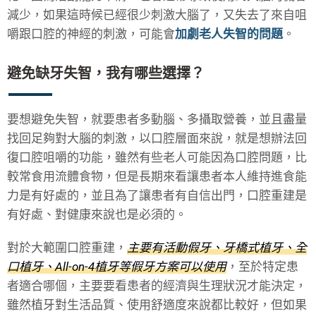
減少，如果這時候已經很少刺激大腦了，又失去了來自咀
嚼跟口腔的神經的刺激，可能會
加劇老人失智的問題
。
避免缺牙失智，我有哪些選擇？
要想避免失智，就要患者多動腦、多攝取營養，並且盡量
找回足夠對大腦的刺激，以口腔層面來說，就是想辦法回
復口腔咀嚼的功能，雖然有些老人可能因為口腔問題，比
較常食用流體食物，但是長期來看讓患者本人維持進食能
力是有好處的，並且為了讓患者有自信出門，口腔重建是
有好處、對健康來說也是必須的。
對於大範圍口腔重建，
主要有活動假牙、牙橋式植牙、全
口植牙、All-on-4植牙等假牙方案可以使用
，至於特定患
者適合哪個，主要要看患者的經濟與生理狀況才能決定，
雖然植牙對生活品質、使用舒適度來說都比較好，但如果