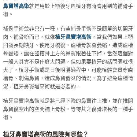
鼻竇增高術
就是用於上顎後牙區植牙有時會用到的補骨手
術。
補骨手術並非只有一種，有些補骨手術不是簡單的切開牙
肉、補骨粉而已，就像
植牙鼻竇增高術
，當我們如果上顎
臼齒長期缺牙、使用牙橋後，齒槽骨就會萎縮，造成齒槽
骨變矮，讓在齒槽骨上方的鼻竇跟著往下掉，當然這個對
一般人其實不是什麼大問題，但如果要植牙的話問題就很
大了，植牙手術或是日後咀嚼過程中，可能植體會貫穿齒
槽骨、刺傷鼻竇，造成鼻竇發炎的情況，為了避免這種情
況，
植牙鼻竇增高術
就是必要的。
植牙鼻竇增高術
就是將已經下降的鼻竇往上推，並在推開
鼻竇後空出的空間補上骨粉，等待其之後骨增長的一種手
術。
植牙鼻竇增高術的風險有哪些？