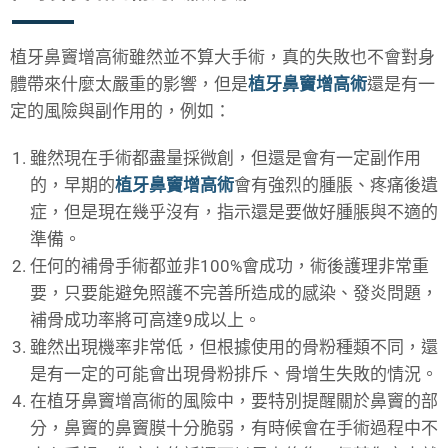
植牙鼻竇增高術
雖然並不算大手術，真的失敗也不會對身
體帶來什麼太嚴重的影響，但是
植牙鼻竇增高術
還是有一
定的風險與副作用的，例如：
雖然現在手術都盡量採微創，但還是會有一定副作用
的，早期的
植牙鼻竇增高術
會有強烈的腫脹、疼痛後遺
症，但是現在幾乎沒有，指示還是要做好腫脹與不適的
準備。
任何的補骨手術都並非100%會成功，術後護理非常重
要，只要能避免照護不完善所造成的感染、發炎問題，
補骨成功率將可高達9成以上。
雖然出現機率非常低，但根據使用的骨粉種類不同，還
是有一定的可能會出現骨粉排斥、骨增生失敗的情況。
在
植牙鼻竇增高術
的風險中，要特別提醒關於鼻竇的部
分，鼻竇的鼻竇膜十分脆弱，有時候會在手術過程中不