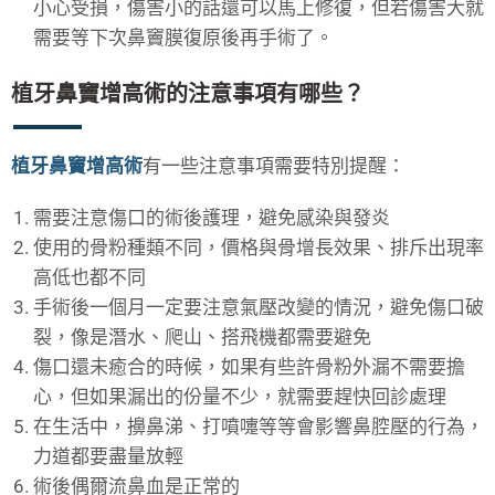
小心受損，傷害小的話還可以馬上修復，但若傷害大就
需要等下次鼻竇膜復原後再手術了。
植牙鼻竇增高術的注意事項有哪些？
植牙鼻竇增高術
有一些注意事項需要特別提醒：
需要注意傷口的術後護理，避免感染與發炎
使用的骨粉種類不同，價格與骨增長效果、排斥出現率
高低也都不同
手術後一個月一定要注意氣壓改變的情況，避免傷口破
裂，像是潛水、爬山、搭飛機都需要避免
傷口還未癒合的時候，如果有些許骨粉外漏不需要擔
心，但如果漏出的份量不少，就需要趕快回診處理
在生活中，擤鼻涕、打噴嚏等等會影響鼻腔壓的行為，
力道都要盡量放輕
術後偶爾流鼻血是正常的