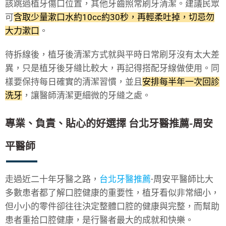
該跳過植牙傷口位置，其他牙齒照常刷牙清潔。建議民眾
可
含取少量漱口水約10cc約30秒，再輕柔吐掉，切忌勿
大力漱口
。
待拆線後，植牙後清潔方式就與平時日常刷牙沒有太大差
異，只是植牙後牙縫比較大，再記得搭配牙線做使用。同
樣要保持每日確實的清潔習慣，並且
安排每半年一次回診
洗牙
，讓醫師清潔更細微的牙縫之處。
專業、負責、貼心的好選擇 台北牙醫推薦-周安
平醫師
走過近二十年牙醫之路，
台北牙醫推薦
-周安平醫師比大
多數患者都了解口腔健康的重要性，植牙看似非常細小，
但小小的零件卻往往決定整體口腔的健康與完整，而幫助
患者重拾口腔健康，是行醫者最大的成就和快樂。