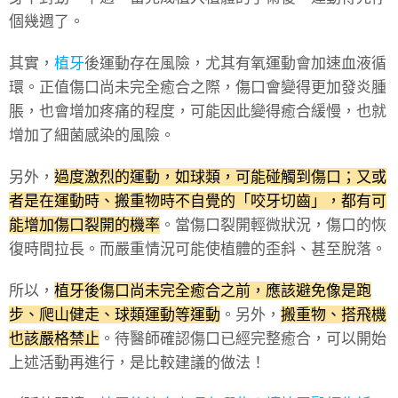
個幾週了。
其實，
植牙
後運動存在風險，尤其有氧運動會加速血液循
環。正值傷口尚未完全癒合之際，傷口會變得更加發炎腫
脹，也會增加疼痛的程度，可能因此變得癒合緩慢，也就
增加了細菌感染的風險。
另外，
過度激烈的運動，如球類，可能碰觸到傷口；又或
者是在運動時、搬重物時不自覺的「咬牙切齒」，都有可
能增加傷口裂開的機率
。當傷口裂開輕微狀況，傷口的恢
復時間拉長。而嚴重情況可能使植體的歪斜、甚至脫落。
所以，
植牙後傷口尚未完全癒合之前，應該避免像是跑
步、爬山健走、球類運動等運動
。另外，
搬重物、搭飛機
也該嚴格禁止
。待醫師確認傷口已經完整癒合，可以開始
上述活動再進行，是比較建議的做法！