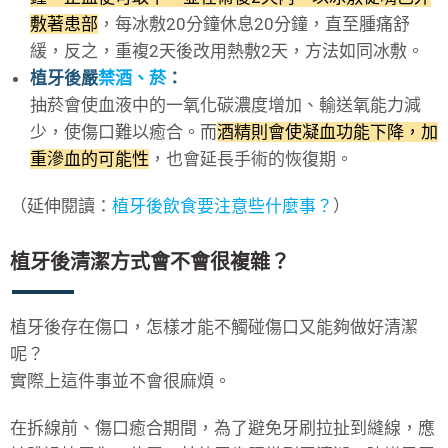
敷著患部
，每冰敷20分鐘休息20分鐘，直至腫痛舒
緩，反之，重複2天後改用熱敷2天，方法如同冰敷。
植牙後嚴
禁酒、菸
：
抽菸會使血液中的一氧化碳濃度增加、輸送氧能力減
少，使傷口難以癒合。而
酒精則會使凝血功能下降，加
重滲血的可能性
，也會延長手術的恢復期。
（延伸閱讀：
植牙後飲食要注意些什麼事？
）
植牙後清潔方式會不會很複雜？
植牙後存在傷口，怎樣才能不觸碰傷口又能夠做好清潔
呢？
實際上這件事並不會很麻煩。
在拆線前、傷口癒合期間，為了避免牙刷拉扯到縫線，應