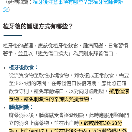
（延伸閱讀：
植牙後注意事項有哪些？讓植牙醫師告訴
您
）
植牙後的護理方式有哪些？
植牙後的護理，應該從植牙後飲食、腫痛照護、日常習慣
著手，並且以「避免傷口擴大」為原則來靜養傷口。
植牙後飲食：
從流質食物至軟性小塊食物，到恢復成正常飲食，需要
至少3-4週的時間，在每個傷口恢復時期，應比照正確
飲食守則，避免牽動傷口、以對向牙齒咀嚼，
選用溫涼
食物、避免刺激性的辛辣與熱燙食物
。
腫痛照護：
麻藥消退後，腫痛感受會逐漸明顯，此時應服用醫師開
立的消炎止痛藥物，並在出血時
，輕咬紗布30-60分
鐘，止血便可取下。並在術後2天內，以冰敷從嘴巴外