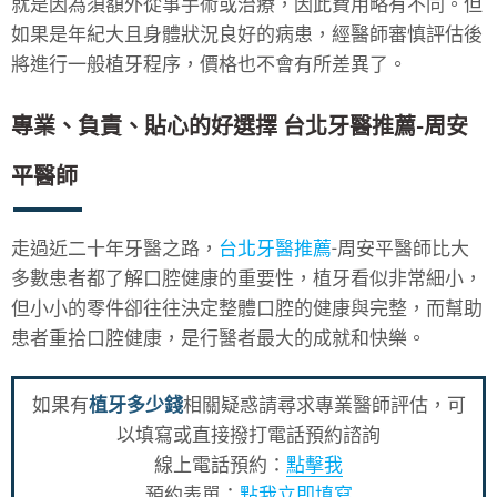
就是因為須額外從事手術或治療，因此費用略有不同。但
如果是年紀大且身體狀況良好的病患，經醫師審慎評估後
將進行一般植牙程序，價格也不會有所差異了。
專業、負責、貼心的好選擇 台北牙醫推薦-周安
平醫師
走過近二十年牙醫之路，
台北牙醫推薦
-周安平醫師比大
多數患者都了解口腔健康的重要性，植牙看似非常細小，
但小小的零件卻往往決定整體口腔的健康與完整，而幫助
患者重拾口腔健康，是行醫者最大的成就和快樂。
如果有
植牙多少錢
相關疑惑請尋求專業醫師評估，可
以填寫或直接撥打電話預約諮詢
線上電話預約：
點擊我
預約表單：
點我立即填寫