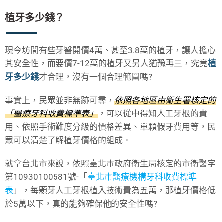
植牙多少錢？
現今坊間有些牙醫開價4萬、甚至3.8萬的植牙，讓人擔心
其安全性，而要價7-12萬的植牙又另人猶豫再三，究竟
植
牙多少錢
才合理，沒有一個合理範圍嗎?
事實上，民眾並非無跡可尋，
依照各地區由衛生署核定的
「醫療牙科收費標準表」
，可以從中得知人工牙根的費
用、依照手術難度分級的價格差異、單顆假牙費用等，民
眾可以清楚了解植牙價格的組成。
就拿台北市來說，依照臺北市政府衛生局核定的市衛醫字
第10930100581號-「
臺北市醫療機構牙科收費標準
表
」，每顆牙人工牙根植入技術費為五萬，那植牙價格低
於5萬以下，真的能夠確保他的安全性嗎?